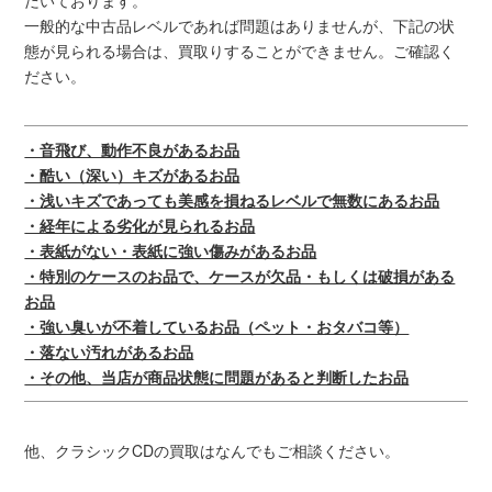
だいております。
一般的な中古品レベルであれば問題はありませんが、下記の状
態が見られる場合は、買取りすることができません。ご確認く
ださい。
・音飛び、動作不良があるお品
・酷い（深い）キズがあるお品
・浅いキズであっても美感を損ねるレベルで無数にあるお品
・経年による劣化が見られるお品
・表紙がない・表紙に強い傷みがあるお品
・特別のケースのお品で、ケースが欠品・もしくは破損がある
お品
・強い臭いが不着しているお品（ペット・おタバコ等）
・落ない汚れがあるお品
・その他、当店が商品状態に問題があると判断したお品
他、クラシックCDの買取はなんでもご相談ください。