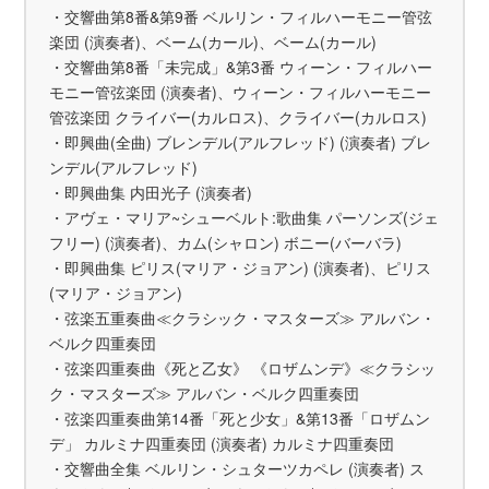
・交響曲第8番&第9番 ベルリン・フィルハーモニー管弦
楽団 (演奏者)、ベーム(カール)、ベーム(カール)
・交響曲第8番「未完成」&第3番 ウィーン・フィルハー
モニー管弦楽団 (演奏者)、ウィーン・フィルハーモニー
管弦楽団 クライバー(カルロス)、クライバー(カルロス)
・即興曲(全曲) ブレンデル(アルフレッド) (演奏者) ブレ
ンデル(アルフレッド)
・即興曲集 内田光子 (演奏者)
・アヴェ・マリア~シューベルト:歌曲集 パーソンズ(ジェ
フリー) (演奏者)、カム(シャロン) ボニー(バーバラ)
・即興曲集 ピリス(マリア・ジョアン) (演奏者)、ピリス
(マリア・ジョアン)
・弦楽五重奏曲≪クラシック・マスターズ≫ アルバン・
ベルク四重奏団
・弦楽四重奏曲《死と乙女》 《ロザムンデ》≪クラシッ
ク・マスターズ≫ アルバン・ベルク四重奏団
・弦楽四重奏曲第14番「死と少女」&第13番「ロザムン
デ」 カルミナ四重奏団 (演奏者) カルミナ四重奏団
・交響曲全集 ベルリン・シュターツカペレ (演奏者) ス