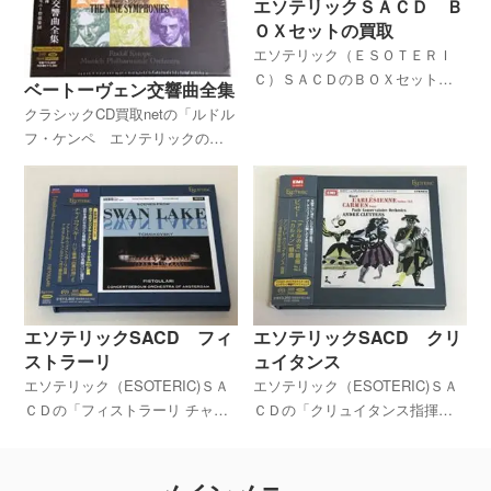
エソテリックＳＡＣＤ Ｂ
ＣＤ買取.netにお任せください。
ていただいております。 全国対
ＯＸセットの買取
応。一度無料仮査定をお試しく
ださい。
エソテリック（ＥＳＯＴＥＲＩ
Ｃ）ＳＡＣＤのＢＯＸセットを
ベートーヴェン交響曲全集
複数買取させていただきまし
クラシックCD買取netの「ルドル
た。クラシックだけでなく、Ｊ
フ・ケンペ エソテリックのベ
ＡＺＺも一緒に買取させていた
ートーヴェン交響曲全集ＳＡＣ
だき、良いお品をお譲りいただ
Ｄ５枚セット」の買取について
きました。
のページです。
エソテリックSACD フィ
エソテリックSACD クリ
ストラーリ
ュイタンス
エソテリック（ESOTERIC)ＳＡ
エソテリック（ESOTERIC)ＳＡ
ＣＤの「フィストラーリ チャイ
ＣＤの「クリュイタンス指揮
コフスキー（白鳥の湖）より」
ビゼー：「アルルの女」「カル
の買取は、クラシックＣＤ買
メン」 」の買取は、クラシッ
取.netにお任せください。当店で
クＣＤ買取.netにお任せくださ