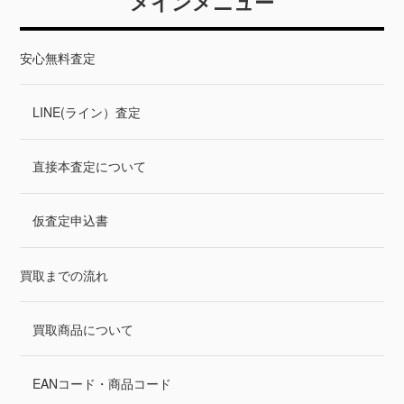
メインメニュー
も力を入れて高価買取金額をお
い。当店でも力を入れて高価買
付けさせていただいておりま
取金額をお付けさせていただい
す。全国対応。一度無料仮査定
ております。全国どちらからで
安心無料査定
をお試しください。
も買取致します。一度無料仮査
定をお試しください。
LINE(ライン）査定
直接本査定について
仮査定申込書
買取までの流れ
買取商品について
EANコード・商品コード