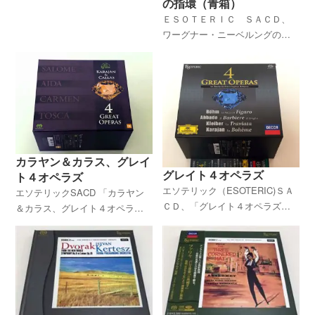
の指環（青箱）
いだいております。ＳＡＣＤの
ＥＳＯＴＥＲＩＣ ＳＡＣＤ、
買取は、クラシック買取.netま
ワーグナー・ニーベルングの指
で。
環（青箱）を高価買取していま
す。ショルティ指揮、復刻盤で
す。クラシックＣＤ買取.netにお
任せください。全国どちらから
でも買取致します。一度無料仮
査定をおためしくださ。
カラヤン＆カラス、グレイ
グレイト４オペラズ
ト４オペラズ
エソテリック（ESOTERIC)ＳＡ
エソテリックSACD 「カラヤン
ＣＤ、「グレイト４オペラズ」
＆カラス、グレイト４オペラ
の買取は、クラシックＣＤ買
ズ」を高価買取しています。Ｅ
取.netにお任せください。当店で
ＳＯＴＥＲＩＣ ＳＡＣＤは高
も力を入れて高価買取金額をお
価買取対象商品が多く、当店で
付けさせていただいておりま
も力を入れて買取りさせていた
す。全国どちらからでも買取致
だいています。
します。一度無料仮査定をお試
しください。