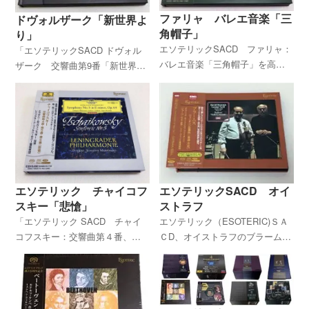
ファリャ バレエ音楽「三
ドヴォルザーク「新世界よ
角帽子」
り」
エソテリックSACD ファリャ：
「エソテリックSACD ドヴォル
バレエ音楽「三角帽子」を高価
ザーク 交響曲第9番「新世界よ
買取しています。ＥＳＯＴＥＲ
り」ケルテス＆ウィーン・フィ
ＩＣ ＳＡＣＤは高価買取対象
ル」を高価買取しています。エ
商品が多く、当店でも力を入れ
ソテリックＳＡＣＤの買取に関
て買取りさせていただいていま
するお問合せはクラシックＣＤ
す。
買取.netまで。
エソテリック チャイコフ
エソテリックSACD オイ
スキー「悲愴」
ストラフ
「エソテリック SACD チャイ
エソテリック（ESOTERIC)ＳＡ
コフスキー：交響曲第４番、第
ＣD、オイストラフのブラーム
５番＆６番【悲愴】 ムラヴィ
ス：ヴァイオリン協奏曲の買取
ンスキー」を高価買取させてい
は、クラシックＣＤ買取.netにお
ただいています。エソテリック
任せください。当店でも力を入
ＳＡＣＤの買取りはクラシック
れて高価買取金額をお付けさせ