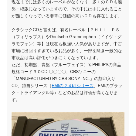
現在までには多くのレーベルがなくなり、多くのＣＤも廃
盤・絶版になっていますので、その中には手に入れること
が難しくなっている非常に価値の高いＣＤも存在します。
クラシックCDと言えば、有名レーベル【ＰＨＩＬＩＰＳ
（フィリップス）やDeutsche Grammophon（ドイツ・グ
ラモフォン）等】は現在も根強い人気がありますが、中古
市場に出回りすぎているお品が多く、一部を除き一般的な
市販品は高い評価がつきにくくなっています。
ただ、初期盤、青盤（ブルーフェイス）やPHILIPSの商品
規格コード３０CD-〇〇〇〇、CBSソニーの
「MANUFACTURED BY CBS SONY INC.」の刻印入り
CD、独自シリーズ（
EMIの２４bitシリーズ
、EMIのブラッ
ク・トライアングル等）などのお品は評価が高くなりま
す。