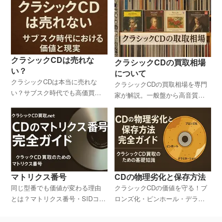
クラシックCDは売れな
クラシックCDの買取相場
い？
について
クラシックCDは本当に売れな
クラシックCDの買取相場を専門
い？サブスク時代でも高価買取
家が解説。一般盤から高音質・
される希少盤や価値あるCDの見
希少盤までの価格帯、査定額を
極め方を解説。 「クラシック
左右する要因、高く売るための
CDは売れない」と思っていませ
コツを詳しく紹介。
んか？実は今も高値で取引され
る希少盤やコレクター向け商品
があります。本記事では、CD離
れが進む現代におけるクラシッ
マトリクス番号
CDの物理劣化と保存方法
クCDの価値と、高く売るための
同じ型番でも価値が変わる理由
クラシックCDの価値を守る！ブ
ポイントを解説します。
とは？マトリクス番号・SIDコー
ロンズ化・ピンホール・デラミ
ドから初版判定、工場識別、劣
ネーションなど劣化の原因と保
化チェック方法を詳しく紹介。
存方法を徹底解説。買取査定に