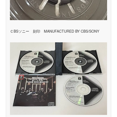
ＣBSソニー 刻印 MANUFACTURED BY CBS/SONY