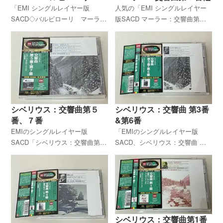
ーラー：悲劇的
「EMI シングルレイヤー版
人気の「EMI シングルレイヤー
SACD◇バルビローリ マーラ
版SACD マーラー：交響曲第５
ー：交響曲第６番「悲劇的」、
番、リュッケルトの詩による５
R.シュトラウス：メタモルフォ
つの歌 バルビローリ指揮」を
ーゼン」を高価買取致します。
高価買取しています。EMIのこの
未開封品、美品はより高価買取
シリーズは当店でも高価買取対
しています。全国どちらからで
象商品となっています。全国ど
もお問合せ下さい。
ちらからもで買取致します。
シベリウス：交響曲第５
シベリウス：交響曲 第3番
番、７番
&第6番
EMIのシングルレイヤー版
「EMIのシングルレイヤー版
SACD「シベリウス：交響曲第５
SACD、シベリウス：交響曲 第3
番 変ホ長調作品８２、交響曲第
番・第6番 ジョン・バルビロー
７番 ハ長調作品１０５」、ジョ
リ指揮 ハレ管弦楽団」を高価買
ン・バルビローリ指揮 ハレ管
取致します。全国どちらからで
弦楽団 の商品を高価買取致しま
も買取致します。一度、無料仮
す。全国どちらからでも買取致
査定をお試しください。
します。一度、無料仮査定をお
シベリウス：交響曲第1番
試しください。