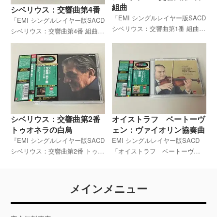
組曲
シベリウス：交響曲第4番
「EMI シングルレイヤー版SACD
「EMI シングルレイヤー版SACD
シベリウス：交響曲第1番 組曲
シベリウス：交響曲第4番 組曲
[ペレアスとメリザンド]より ジョ
[恋人]/ロマンス ジョン・バルビ
ン・バルビローリ ハレ管弦楽
ローリ ハレ管弦楽団』を高価買
団』を高価買取致します。全国
取しています。全国どちらから
どちらからでも買取していま
でも買取致します。一度、無料
す。一度、無料仮査定をお試し
仮査定をお試しください。
ください。
シベリウス：交響曲第2番
オイストラフ ベートーヴ
トゥオネラの白鳥
ェン：ヴァイオリン協奏曲
『EMI シングルレイヤー版SACD
EMI シングルレイヤー版SACD
シベリウス：交響曲第2番 トゥオ
「オイストラフ ベートーヴェ
ネラの白鳥 ジョン・バルビロー
ン：ヴァイオリン協奏曲」の高
リ ハレ管弦楽団』を高価買取し
価買取をしています。全国どち
ています。全国どちらからでも
らからでも買取しています。一
メインメニュー
買取しています。一度、無料仮
度、無料仮査定をお試しくださ
査定をお試しください。
い。