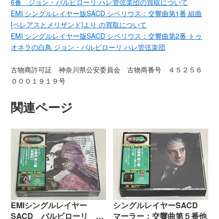
6番 ジョン・バルビローリ ハレ管弦楽団の買取について
EMI シングルレイヤー版SACD シベリウス：交響曲第1番 組曲
[ペレアスとメリザンド]より の買取について
EMI シングルレイヤー版SACD シベリウス：交響曲第2番 トゥ
オネラの白鳥 ジョン・バルビローリ ハレ管弦楽団
古物商許可証 神奈川県公安委員会 古物商番号 ４５２５６
０００１９１９号
関連ページ
EMIシングルレイヤー
シングルレイヤーSACD
SACD バルビローリ マ
マーラー：交響曲第５番他